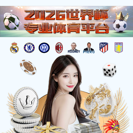
注册入口
爱游戏体育
APP与网页版入口
｜畅享全球体育赛事与数据服
务
欢迎访问
爱游戏体育
，提供全面覆盖足球、篮
球、电竞等项目的赛事资讯与数据内容， 支持
APP下载
与
网页使用
，每日同步更新千场比
赛，聚焦热门体育内容， 助您轻松获取赛事动
态，掌握比赛节奏。