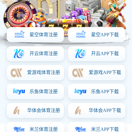
手机App
网页版
3-1波兰龚翔宇采访！点赞2主
攻，回应吴梦洁影响，谈小将
给足期待
2026-06-08 14:18
31 次阅读
首页
/
体育看点